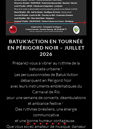
BATUK'ACTION EN TOURNÉE
EN PÉRIGORD NOIR – JUILLET
2026
Préparez-vous à vibrer au rythme de la
batucada urbaine !
Les percussionnistes de Batuk'Action
débarquent en Périgord Noir
avec leurs instruments emblématiques du
Carnaval de Rio
pour une semaine de concerts, déambulations
et ambiance festive !
Des rythmes brésiliens, une énergie
communicative
et une bonne humeur contagieuse…
Que vous soyez amateur de musique, danseur