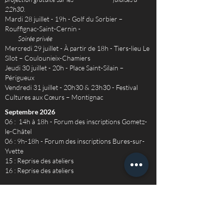
22h30.
Mardi 28 juillet - 19h - Golf du Sorbier –
Rouffignac-Saint-Cernin -
Soirée privée
Mercredi 29 juillet - À partir de 18h - Tiers-lieu Le
Sîlot – Coulounieix-Chamiers
Jeudi 30 juillet - 20h - Place Saint-Silain –
Périgueux
Vendredi 31 juillet - 20h30 & 23h30 - Festival
Cultures aux Cœurs – Montignac
Septembre 2026
06 : 14h à 18h - Forum des inscriptions Gometz-
le-Châtel
06 : 9h-18h - Forum des inscriptions Bures-sur-
Yvette
15 : Reprise des ateliers
16 : Reprise des ateliers
Nos partenaires