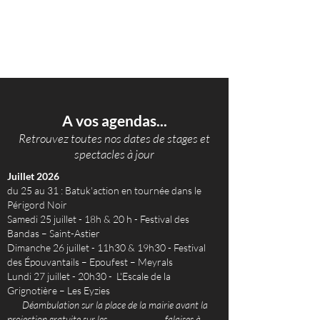
Venez applaudir, danser, partager et faire le
plein d'énergie au son des percussions
brésiliennes !
Participation et accès libres (sauf soirée
privée).
En savoir +
A vos agendas...
Retrouvez toutes nos dates de stages et
spectacles à jour
Juillet 2026
du 25 au 31 : Batuk'action en tournée dans le
Périgord Noir
Samedi 25 juillet - 18h & 20 h - Festival des
Bandas – Saint-Astier
Dimanche 26 juillet - 11h30 & 19h30 - Festival
des Épouvantails – Epoufest – Meyrals
Lundi 27 juillet - 20h30 - L'Escale de la
Grignotière – Les Eyzies
Déambulation sur la place de la mairie avant la
projection gratuite sur les falaises
à