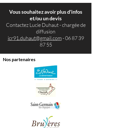
Vous souhaitez avoir plus d'infos
et/ou un devis
Contactez Lucie Duhaut - chargée de
diffusion
icr91.duhaut@gmail.com
-
06 87 39
87 55
Nos partenaires